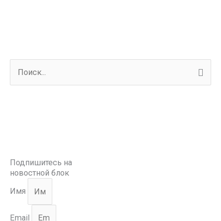
П
о
и
с
к
:
Подпишитесь на
новостной блок
Имя
Email