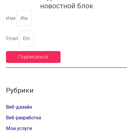
к
новостной блок
:
Имя
Email
Подписаться
Рубрики
Веб-дизайн
Веб-разработка
Мои услуги