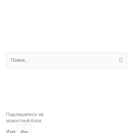
П
о
и
с
к
:
Подпишитесь на
новостной блок
Имя