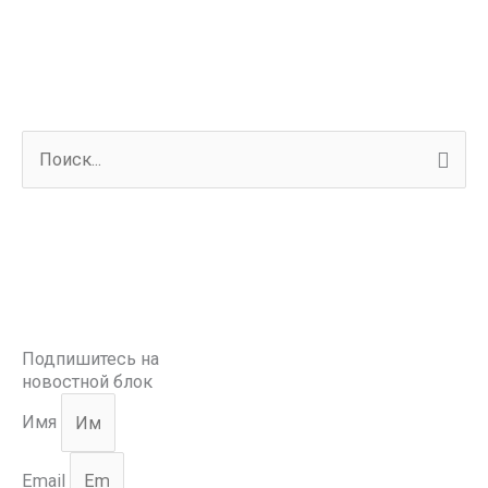
П
о
и
с
к
:
Подпишитесь на
новостной блок
Имя
Email