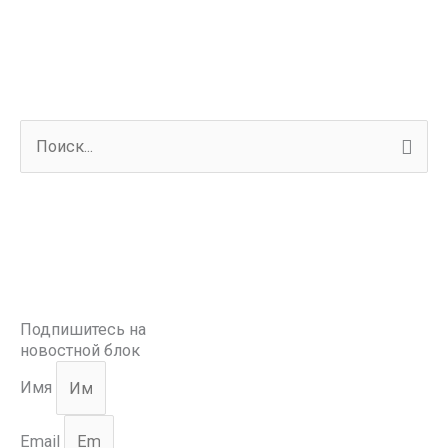
П
о
и
с
к
:
Подпишитесь на
новостной блок
Имя
Email