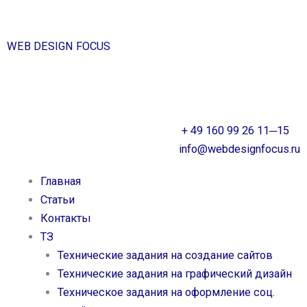
Перейти
к
содержимому
WEB DESIGN FOCUS
F
V
T
O
I
a
k
w
d
n
+ 49 160 99 26 11─15
c
i
n
s
info@webdesignfocus.ru
e
t
o
t
Главная
Статьи
b
t
k
a
Контакты
ТЗ
o
e
l
g
Технические задания на создание сайтов
Технические задания на графический дизайн
o
r
a
r
Техническое задания на оформление соц.