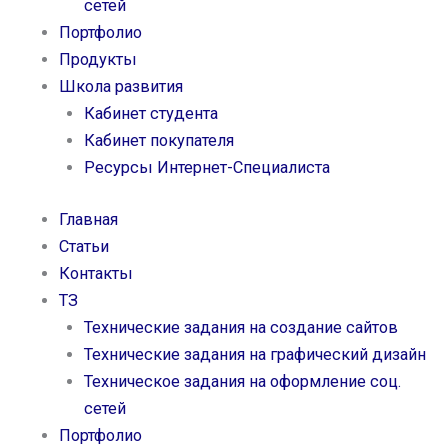
k
сетей
s
a
Портфолио
s
m
Продукты
Школа развития
n
Кабинет студента
Кабинет покупателя
i
Ресурсы Интернет-Специалиста
k
Главная
Статьи
i
Контакты
ТЗ
Технические задания на создание сайтов
Технические задания на графический дизайн
Техническое задания на оформление соц.
сетей
Портфолио